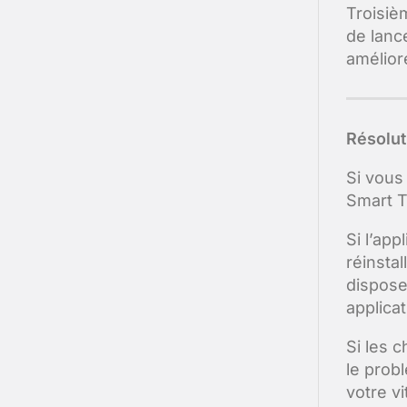
Troisiè
de lanc
amélior
Résolut
Si vous
Smart TV
Si l’app
réinstal
dispose
applicat
Si les 
le prob
votre vi