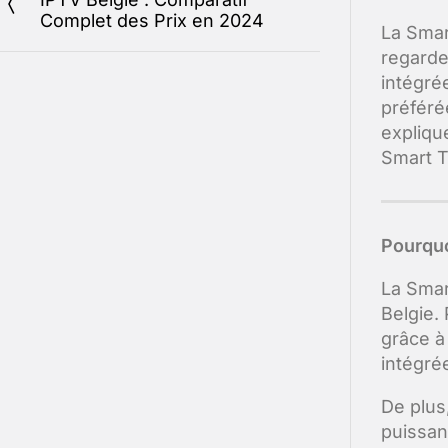
Complet des Prix en 2024
La Smar
regarder
intégrée
préféré
expliqu
Smart T
Pourquo
La Smar
Belgie.
grâce à
intégré
De plus
puissan