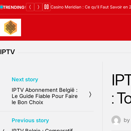
Skip
Casino Meridian : Ce qu’il Faut Savoir en
TRENDING:
to
content
IPTV
IP
Next story
IPTV Abonnement België :
: T
Le Guide Fiable Pour Faire
le Bon Choix
b
Previous story
IPTV Belgie : Comparatif