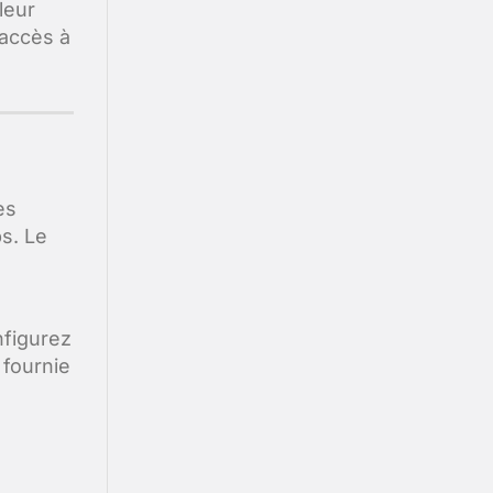
leur
 accès à
es
s. Le
nfigurez
 fournie