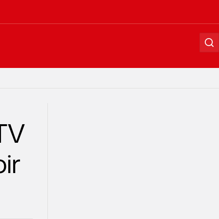
Se
 TV
ir