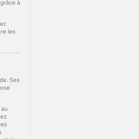
e grâce à
vec
tre les
de. Ses
pose
 au
hez
ces
s