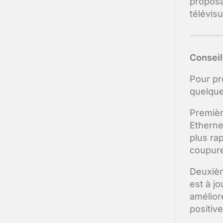
proposa
télévis
Conseil
Pour pr
quelque
Premièr
Etherne
plus ra
coupure
Deuxièm
est à j
amélior
positive