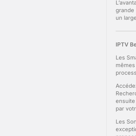
L’avant
grande 
un large
IPTV Be
Les Sma
mêmes a
process
Accédez
Recherc
ensuite
par vot
Les Son
excepti