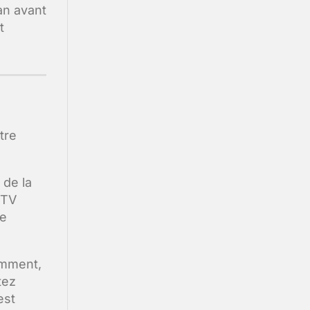
an avant
t
tre
 de la
 TV
re
emment,
tez
est