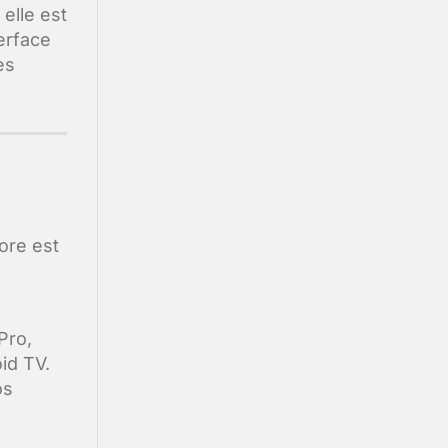
 elle est
terface
es
ore est
Pro,
id TV.
os