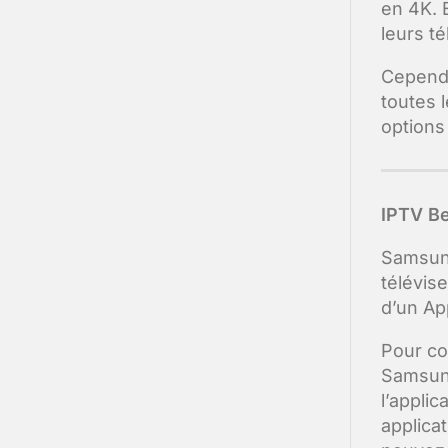
en 4K. E
leurs t
Cependa
toutes l
options
IPTV B
Samsung
télévise
d’un Ap
Pour co
Samsun
l’appli
applica