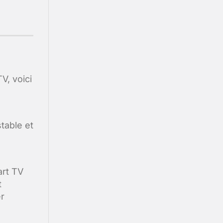
V, voici
table et
art TV
t
er