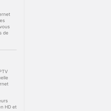
ernet
nes
 vous
s de
IPTV
elle
rnet
eurs
en HD et