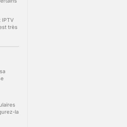
ertains
t IPTV
est très
 sa
se
ulaires
gurez-la