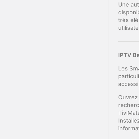
Une autr
disponi
très él
utilisat
IPTV Be
Les Smar
particu
accessi
Ouvrez 
recherc
TiviMat
Installe
informa