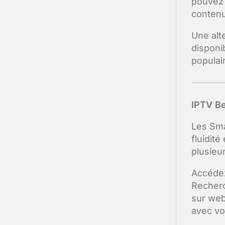
pouvez 
contenu
Une alte
disponib
populair
IPTV Be
Les Sma
fluidité
plusieu
Accédez
Recherc
sur web
avec vo