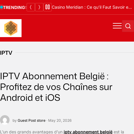
Skip
Casino Meridian : Ce qu’il Faut Savoir en 2026
TRENDING:
to
content
Menu
Se
IPTV
IPTV Abonnement België :
Profitez de vos Chaînes sur
Android et iOS
by
Guest Post store
· May 20, 2026
L’un des grands avantages d’un
iptv abonnement belgië
est la