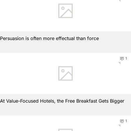
Persuasion is often more effectual than force
1
At Value-Focused Hotels, the Free Breakfast Gets Bigger
1