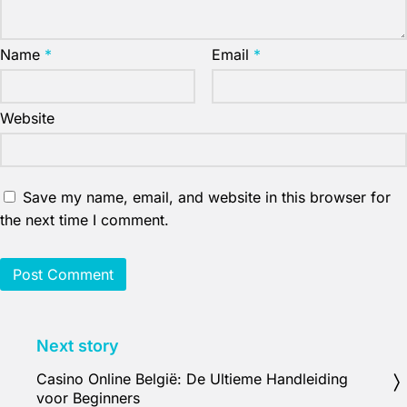
Name
*
Email
*
Website
Save my name, email, and website in this browser for
the next time I comment.
Next story
Casino Online België: De Ultieme Handleiding
voor Beginners