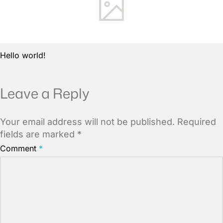
Hello world!
Leave a Reply
Your email address will not be published.
Required
fields are marked
*
Comment
*