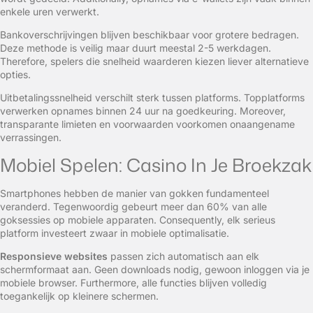
enkele uren verwerkt.
Bankoverschrijvingen blijven beschikbaar voor grotere bedragen.
Deze methode is veilig maar duurt meestal 2-5 werkdagen.
Therefore, spelers die snelheid waarderen kiezen liever alternatieve
opties.
Uitbetalingssnelheid verschilt sterk tussen platforms. Topplatforms
verwerken opnames binnen 24 uur na goedkeuring. Moreover,
transparante limieten en voorwaarden voorkomen onaangename
verrassingen.
Mobiel Spelen: Casino In Je Broekzak
Smartphones hebben de manier van gokken fundamenteel
veranderd. Tegenwoordig gebeurt meer dan 60% van alle
goksessies op mobiele apparaten. Consequently, elk serieus
platform investeert zwaar in mobiele optimalisatie.
Responsieve websites
passen zich automatisch aan elk
schermformaat aan. Geen downloads nodig, gewoon inloggen via je
mobiele browser. Furthermore, alle functies blijven volledig
toegankelijk op kleinere schermen.