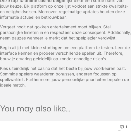
Deze
top 10 online casino belgië
lijst biedt een solide basis voor
jouw keuze. Elk platform op onze lijst voldoet aan strikte kwaliteits-
en veiligheidseisen. Moreover, regelmatige updates houden deze
informatie actueel en betrouwbaar.
Vergeet nooit dat gokken entertainment moet blijven. Stel
persoonlijke limieten in en respecteer deze consequent. Additionally,
neem pauzes wanneer je merkt dat het spelplezier verdwijnt.
Begin altijd met kleine stortingen om een platform te testen. Leer de
interface kennen en probeer verschillende spellen uit. Therefore,
bouw je ervaring geleidelijk op zonder onnodige risico’s.
Kies uiteindelijk het casino dat het beste bij jouw voorkeuren past.
Sommige spelers waarderen bonussen, anderen focussen op
spelkwaliteit. Furthermore, jouw persoonlijke prioriteiten bepalen de
ideale match.
You may also like...
1