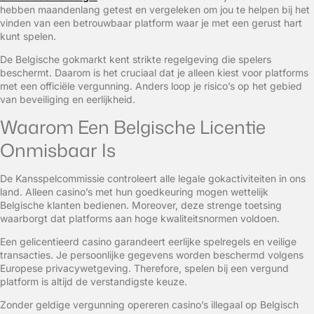
hebben maandenlang getest en vergeleken om jou te helpen bij het
vinden van een betrouwbaar platform waar je met een gerust hart
kunt spelen.
De Belgische gokmarkt kent strikte regelgeving die spelers
beschermt. Daarom is het cruciaal dat je alleen kiest voor platforms
met een officiële vergunning. Anders loop je risico’s op het gebied
van beveiliging en eerlijkheid.
Waarom Een Belgische Licentie
Onmisbaar Is
De Kansspelcommissie controleert alle legale gokactiviteiten in ons
land. Alleen casino’s met hun goedkeuring mogen wettelijk
Belgische klanten bedienen. Moreover, deze strenge toetsing
waarborgt dat platforms aan hoge kwaliteitsnormen voldoen.
Een gelicentieerd casino garandeert eerlijke spelregels en veilige
transacties. Je persoonlijke gegevens worden beschermd volgens
Europese privacywetgeving. Therefore, spelen bij een vergund
platform is altijd de verstandigste keuze.
Zonder geldige vergunning opereren casino’s illegaal op Belgisch