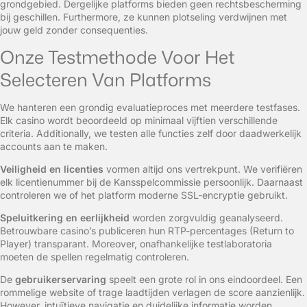
grondgebied. Dergelijke platforms bieden geen rechtsbescherming
bij geschillen. Furthermore, ze kunnen plotseling verdwijnen met
jouw geld zonder consequenties.
Onze Testmethode Voor Het
Selecteren Van Platforms
We hanteren een grondig evaluatieproces met meerdere testfases.
Elk casino wordt beoordeeld op minimaal vijftien verschillende
criteria. Additionally, we testen alle functies zelf door daadwerkelijk
accounts aan te maken.
Veiligheid en licenties
vormen altijd ons vertrekpunt. We verifiëren
elk licentienummer bij de Kansspelcommissie persoonlijk. Daarnaast
controleren we of het platform moderne SSL-encryptie gebruikt.
Speluitkering en eerlijkheid
worden zorgvuldig geanalyseerd.
Betrouwbare casino’s publiceren hun RTP-percentages (Return to
Player) transparant. Moreover, onafhankelijke testlaboratoria
moeten de spellen regelmatig controleren.
De
gebruikerservaring
speelt een grote rol in ons eindoordeel. Een
rommelige website of trage laadtijden verlagen de score aanzienlijk.
However, intuïtieve navigatie en duidelijke informatie worden